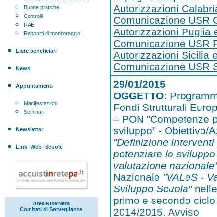
Autorizzazioni Calabri
Buone pratiche
Controlli
Comunicazione USR C
RAE
Autorizzazioni Puglia 
Rapporti di monitoraggio
Comunicazione USR P
Liste beneficiari
Autorizzazioni Sicilia 
Comunicazione USR Si
News
29/01/2015
Appuntamenti
OGGETTO:
Programm
Manifestazioni
Fondi Strutturali Eur
Seminari
– PON "Competenze p
sviluppo" - Obiettivo/
Newsletter
"Definizione interventi
Link -Web -Scuole
potenziare lo sviluppo
valutazione nazionale
Nazionale
"VALeS - Va
Sviluppo Scuola"
nelle
primo e secondo ciclo
Area Riservata
Comitati di Sorveglianza
2014/2015. Avviso