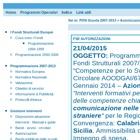
Home
Programmi Operativi
Indice
Link utili
Sei in: PON Scuola 2007-2013 > Autorizzaz
I Fondi Strutturali Europei
Cosa sono i Fondi
FSE AUTORIZZAZIONI
Programmazione
21/04/2015
1994-1999
OGGETTO:
Programm
Programmazione 2000-2006
Fondi Strutturali 200
Programmazione 2007-2013
"Competenze per lo Sv
Normativa Europea
Circolare AOODGAI/67
Normativa Nazionale
Valutazione
Gennaio 2014 –
Azio
Obiettivi di servizio
"Interventi formativi p
Informazione & Pubblicità
delle competenze chi
Protocolli d'intesa
comunicazione nelle
Gestione interventi
straniere
"
per le Regi
Disposizioni attuazione
Convergenza:
Calabri
interventi - Manuali e guide
Bandi - avvisi - circolari
Sicilia
. Ammissibilità 
Autorizzazioni
Impegno di spesa.
Bandi pubblicati dalle scuole