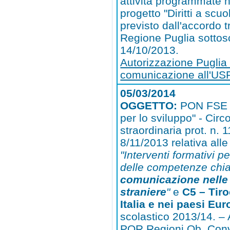
attività programmate n
progetto "Diritti a scu
previsto dall'accordo 
Regione Puglia sottoscr
14/10/2013.
Autorizzazione Puglia
comunicazione all'US
05/03/2014
OGGETTO:
PON FSE 
per lo sviluppo" - Circ
straordinaria prot. n. 
8/11/2013 relativa all
"Interventi formativi p
delle competenze chi
comunicazione nelle
straniere
"
e
C5 – Tiro
Italia e nei paesi Eur
scolastico 2013/14. –
POR Regioni Ob. Conve