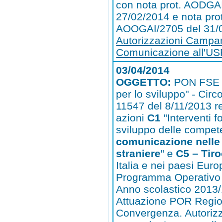
con nota prot. AODGA
27/02/2014 e nota prot
AOOGAI/2705 del 31/
Autorizzazioni Campa
Comunicazione all'U
03/04/2014
OGGETTO:
PON FSE 
per lo sviluppo" - Circo
11547 del 8/11/2013 re
azioni
C1
"Interventi f
sviluppo delle compet
comunicazione nelle
straniere
" e
C5 – Tiro
Italia e nei paesi Euro
Programma Operativo 
Anno scolastico 2013/
Attuazione POR Regio
Convergenza. Autoriz